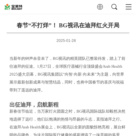
春节“不打烊”！ BG视讯在迪拜红火开局
2025-01-28
当新年的钟声余音未了，BG视讯的精英团队已整装待发，踏上了前
往迪拜的征途。1月27日，全球医疗器械行业顶级盛会Arab Health
2025盛大启幕，BG视讯集团以“向智·向新·向未来”为主题，向世界
展示最新创新成果与智慧结晶，同时，也将中国春节的喜庆与祝福
带到了遥远的迪拜。
出征迪拜，启航新程
新春佳节临近，当万家灯火团圆之时，BG视讯国际战队却毅然决然
地选择了远行，他们以饱满的热情与昂扬的斗志，直指迪拜之行。
在迪拜Arab Health展会上，BG视讯以全新的面貌惊艳亮相，展台鲜
明的品牌色，为这片国际医疗健康的盛宴增添了一抹亮丽的风景